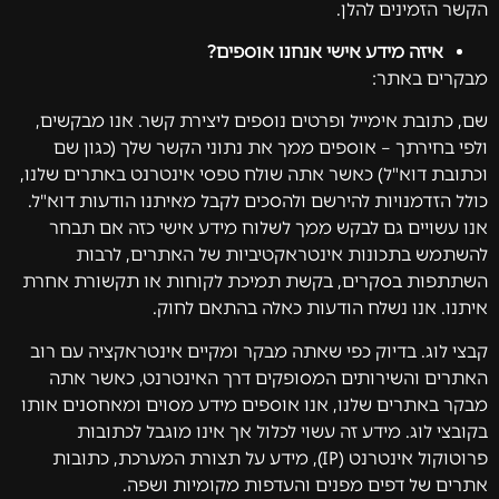
הקשר הזמינים להלן.
איזה מידע אישי אנחנו אוספים?
מבקרים באתר:
שם, כתובת אימייל ופרטים נוספים ליצירת קשר. אנו מבקשים,
ולפי בחירתך – אוספים ממך את נתוני הקשר שלך (כגון שם
וכתובת דוא"ל) כאשר אתה שולח טפסי אינטרנט באתרים שלנו,
כולל הזדמנויות להירשם ולהסכים לקבל מאיתנו הודעות דוא"ל.
אנו עשויים גם לבקש ממך לשלוח מידע אישי כזה אם תבחר
להשתמש בתכונות אינטראקטיביות של האתרים, לרבות
השתתפות בסקרים, בקשת תמיכת לקוחות או תקשורת אחרת
איתנו. אנו נשלח הודעות כאלה בהתאם לחוק.
קבצי לוג. בדיוק כפי שאתה מבקר ומקיים אינטראקציה עם רוב
האתרים והשירותים המסופקים דרך האינטרנט, כאשר אתה
מבקר באתרים שלנו, אנו אוספים מידע מסוים ומאחסנים אותו
בקובצי לוג. מידע זה עשוי לכלול אך אינו מוגבל לכתובות
פרוטוקול אינטרנט (IP), מידע על תצורת המערכת, כתובות
אתרים של דפים מפנים והעדפות מקומיות ושפה.