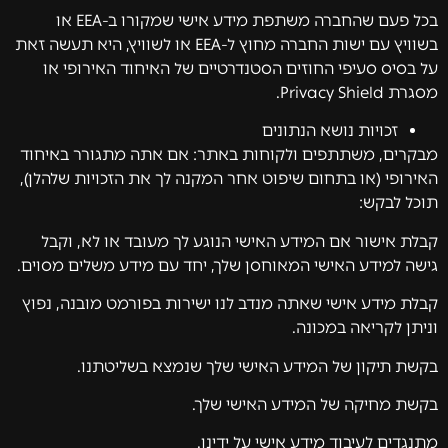
בכל פעם שהחברה משתפת מידע אישי שמקורו ב-EEA או
בשוויץ עם ישות החברה מחוץ ל-EEA או לשוויץ, היא תעשה זאת
על בסיס סעיפי החוזים הסטנדרטיים של האיחוד האירופי או
מסגרת Privacy Shield.
זכויות נושא הנתונים
מבקרים, משתתפים ולקוחות באתר: אם אתה מתגורר באיחוד
האירופי (או בתחום שיפוט אחר המקנה לך את הזכויות שלהלן),
תוכל לבקש:
קבלת אישור אם המידע האישי הנוגע לך מעובד או לא, וקבל
גישה למידע האישי המאוחסן שלך, יחד עם מידע משלים מסוים.
קבלת מידע אישי שאתה מנדב לנו ישירות בפורמט מובנה, נפוץ
וניתן לקריאה במכונה.
בקשת תיקון של המידע האישי שלך שנמצא בשליטתנו.
בקשת מחיקה של המידע האישי שלך.
מתנגדים לעיבוד מידע אישי על ידינו.