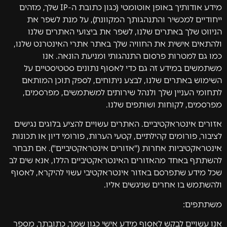
מידע אודותיך באופן אוטומטי (כגון כתובת ה-IP שלך, מזהים
ייחודיים למכשיר והתנהגותך המקוונת), על מנת לשפר את
הניווט שלך באתרים שלנו, לשפר את ביצועי האתרים שלנו
ולהתאים אישית את החוויה שלך באתר אתרי האינטרנט שלנו,
כמו גם למטרות פרסום התנהגותי ומניעת הונאה. אנו
משתמשים במידע זה גם כדי לאסוף נתונים סטטיסטיים על
השימוש באתרים שלנו, לבצע ניתוחים, לספק תוכן המותאם
לתחומי העניין שלך ולנהל שירותים למשתמשים, מפרסמים,
מפרסמים, לקוחות ושותפים שלנו.
אזורים אינטראקטיביים. האתרים עשויים להציע בלוגים נגישים
לציבור, פורומים קהילתיים, קטעי הערות, פורומי דיון או תכונות
אינטראקטיביות אחרות ("אזורים אינטראקטיביים"). אם תבחר
להשתתף באחד מהאזורים האינטראקטיביים הללו, אנא שים לב
שכל מידע שתפרסם באזור אינטראקטיבי עשוי להיקרא, לאסוף
ולהשתמש בו אחרים שניגשים אליו.
משתתפים:
אנו עשויים לבקש לאסוף מידע אישי כגון שמך, כתובתך, מספר