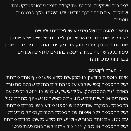
למטרות שיווקיות, ובפרט את קבלת חומר פרסומי ותקשורת
שיווקית. אם תבחר בכך, נוודא שלא יישלחו אליך פרסומות
נוספות.
תנאים להעברתו של מידע אישי לצדדים שלישיים
לא נעביר את המידע האישי שלך לצדדים שלישיים אלא אם כן
אנו מחויבים לכך על פי חוק או במקרים בהם הסכמת לכך באופן
מפורש. כל שיתוף במידע ייעשה בהתאם לתנאים המנויים
במדיניות פרטיות זו.
הערה לקטינים
איננו אוספים ביודעין או מבקשים מידע אישי מאף אחד מתחת
לגיל ההסכמה (כפי שנקבע על פי החוקים החלים שבהם מתגורר
האדם; "גיל ההסכמה"). על ידי גישה, שימוש או אינטראקציה עם
האתרים או השירותים שלנו, אתה מאשר לנו שאינך מתחת לגיל
ההסכמה. במקרה שנודע לנו שאספנו מידע אישי מאדם מתחת
לגיל ההסכמה ללא אימות של הסכמת ההורים, נמחק מידע זה
עם גילוי. אם אתה סבור שאולי יש לנו מידע כלשהו מאדם מתחת
לגיל ההסכמה או לגביו, אנא צור איתנו קשר באמצעות פרטי