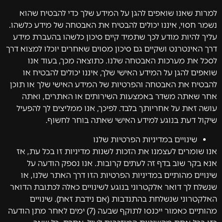
למרות שאנו שואפים להגן על המידע שלך כדי להבטיח שהוא
נשמר חסוי, איננו יכולים להבטיח את האבטחה של מידע כלשהו.
עליך להיות מודע לכך שתמיד קיים סיכון כלשהו בהעברת מידע
דרך האינטרנט ושקיים גם סיכון מסוים שאחרים יוכלו למצוא דרך
לסכל את מערכות האבטחה שלנו. כתוצאה מכך, בעוד אנו
שואפים להגן על המידע האישי שלך, איננו יכולים להבטיח או
להבטיח את האבטחה והפרטיות של המידע האישי שלך או תוכן
אחר שאתה משדר באמצעות השירותים או האתרים, ואתה
עושה זאת על אחריותך בלבד. לפיכך, אנו ממליצים לך להפעיל
שיקול דעת בנוגע למידע האישי שאתה בוחר לחשוף.
שינויים במדיניות הפרטיות שלנו
אנו שומרים לעצמנו את הזכות לשנות מדיניות זו בכל עת, אז
אנא בקר שוב בדף זה לעתים קרובות. אנו נספק הודעה על
שינויים מהותיים במדיניות הפרטיות הזו דרך האתר שלנו, או
שנשלח לך דואר אלקטרוני בנוגע לשינויים כאלה לכתובת הדואר
האלקטרוני שנשלחת בהתנדבות (אם נידבת זאת). שינויים
מהותיים כאמור ייכנסו לתוקף שבעה (7) ימים לאחר מתן הודעה