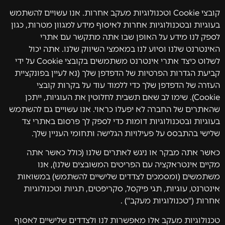
קובצי Cookie וטכנולוגיות מעקב אחרות. אנו עשויים להשתמש
בעוגיות ובטכנולוגיות אחרות לאיסוף מידע למגוון מטרות, כגון
לספק לנו מידע על האופן שבו אתה מתקשר עם אתרי
האינטרנט שלנו וסיוע לנו במאמצי השיווק שלנו. אתה יכול
לשלוט כיצד אתרי אינטרנט משתמשים בקובצי Cookie על ידי
קביעת הגדרות הפרטיות של הדפדפן שלך (נא לעיין בפונקציית
העזרה של הדפדפן שלך כדי ללמוד עוד על בקרות קובצי
Cookie). שימו לב שאם תשבית לחלוטין את העוגיות, ייתכן
שהאתרים של החברה לא יפעלו כראוי. אנו עשויים גם להשתמש
בעוגיות ובטכנולוגיות דומות כדי לספק לך פרסום באתרי צד
שלישי בהתבסס על פעילויות הגלישה ותחומי העניין שלך.
כאשר אתה מבקר או ניגש לאתרים שלנו (כולל כאשר אתה
מקיים אינטראקציה עם הפריטים המשובצים שלנו), אנו
משתמשים (ומסמכים לצדדים שלישיים להשתמש) במשואות
אינטרנט, עוגיות, תגי פיקסל, סקריפטים, תגיות וטכנולוגיות
אחרות ("טכנולוגיות מעקב") .
טכנולוגיות מעקב אלו מאפשרות לנו ולצדדים שלישיים לאסוף