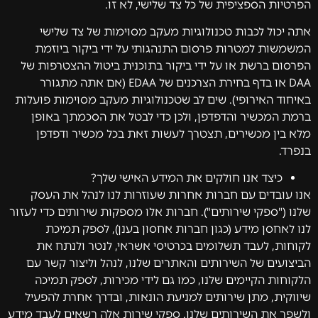
הפרטיות הספציפית של כל צד שלישי, לא זו.
אתה יכול לכבות טכנולוגיות מעקב מסוימות של צד שלישי
המשמשות למטרות פרסום התנהגותי על ידי ביקור ביוזמת
הפרסום ברשת או על ידי ביקור בתוכנית ביטול ההצטרפות של
DAA או בדף בחירת הצרכנים של EDAA (אם אתה מתגורר
באיחוד האירופי). שים לב שטכנולוגיות מעקב מסוימות פועלות
ברמת המכשיר והדפדפן, ולכן כדי לבטל את הסכמתך באופן
מלא בין מכשירים, תצטרך לעשות זאת בכל מכשיר ודפדפן
בנפרד.
כיצד אנו חולקים את המידע האישי שלך?
אנו עובדים עם חברות אחרות שעוזרות לנו לנהל את העסק
שלנו ("ספקי שירותים"). חברות אלו מספקות שירותים כדי לעזור
לנו לאחסן מידע (כגון חברות אחסון בענן), לספק תמיכת
לקוחות, לעבד תשלומים בכרטיסי אשראי, לנטר ולנתח את
הביצועים של השירותים והאתרים שלנו, לנהל וליצור קשר עם
הלקוחות הקיימים שלנו, כמו גם לידי מכירות, לספק תמיכה
שיווקית, מתן שירותים למניעת הונאות, ובדרך אחרת להפעיל
ולשפר את השירותים שלנו. ספקי שירות אלה רשאים לעבד מידע