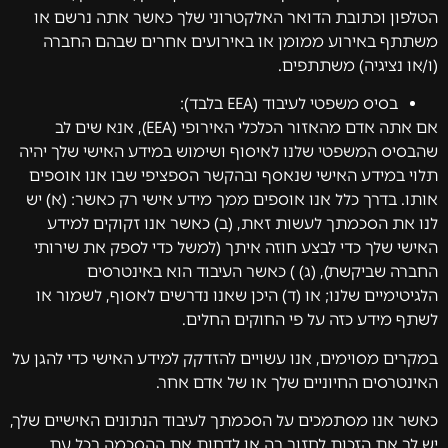
הטלפון וכתובת הדואר האלקטרוני שלך כאשר אתה נרשם או
משתתף באירוע ממומן או באירועים אחרים שבהם החברה
(ו/או נציגיה) משתתפים.
בסיס משפטי לעיבוד (EEA בלבד):
אם אתה אדם מהאזור הכלכלי האירופי (EEA), אנא שים לב
שהבסיס המשפטי שלנו לאיסוף ושימוש במידע האישי שלך יהיה
תלוי במידע האישי שנאסף ובהקשר הספציפי שבו אנו אוספים
אותו. בדרך כלל אנו אוספים ממך מידע אישי רק כאשר: (א) יש
לנו את הסכמתך לעשות זאת, (ב) כאשר אנו זקוקים למידע
האישי שלך כדי לבצע חוזה איתך (למשל כדי לספק את שירותי
החברה שביקשת), (ג) ) כאשר העיבוד הוא באינטרסים
הלגיטימיים שלנו; או (ד) היכן שאנו נדרשים לאסוף, לשמור או
לשתף מידע כזה על פי החוקים החלים.
במקרים מסוימים, אנו עשויים להזדקק למידע האישי כדי להגן על
האינטרסים החיוניים שלך או של אדם אחר.
כאשר אנו מסתמכים על הסכמתך לעיבוד הנתונים האישיים שלך,
יש לך את הזכות לחזור בה או לדחות את ההסכמה בכל עת.