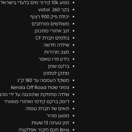
מנוע 10k קירור מים בלעדי בישראל של חברת VOTOL
בקר votol 260
יכולת פיק 900 רצוף
משולשים מורחבים
זנב אחורי מתכונן
בולמים חברת CF
שילדה חדשה
מצב מהירות
כידון פרו טאפר
ברקס שמן
מתקן לטלפון
משקל העמסה עד 180 ק”ג
צמיגי שטח Kenda Off Road
שלדה מחוזקת שתוכננה על ידי מהנדסי 
דיסק ברקס קידמי ואחורי מאוורר
תאים של חברת טסלה
מטען מהיר
זמן טעינה 13 שעות
Bms חכם חיבור אפלקציה