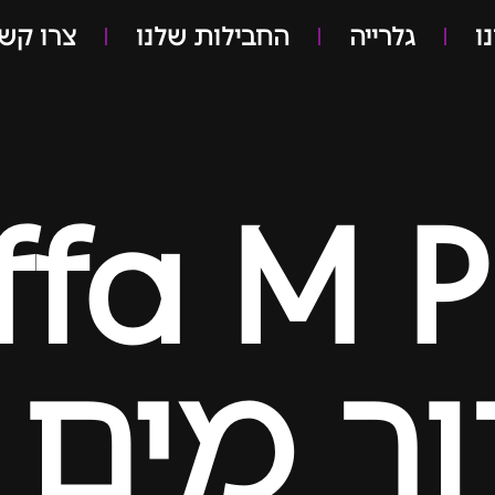
ו
גלרייה
החבילות שלנו
צרו קש
ffa M P
ור מים